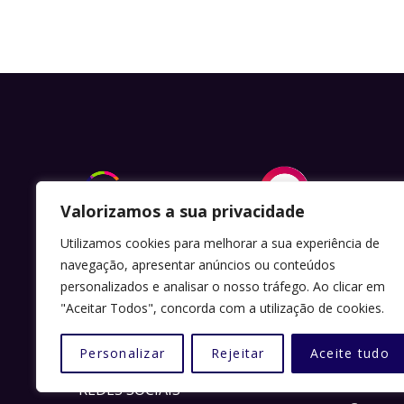
LINKS
Valorizamos a sua privacidade
Utilizamos cookies para melhorar a sua experiência de
Sugestõ
Somos uma Associação Juvenil sem fins
navegação, apresentar anúncios ou conteúdos
lucrativos denominada " Potencial
personalizados e analisar o nosso tráfego. Ao clicar em
Política
"Aceitar Todos", concorda com a utilização de cookies.
Humano " (AJPH ), constituída em Leiria
Política
em 2017.
Personalizar
Rejeitar
Aceite tudo
Inscriçõ
REDES SOCIAIS