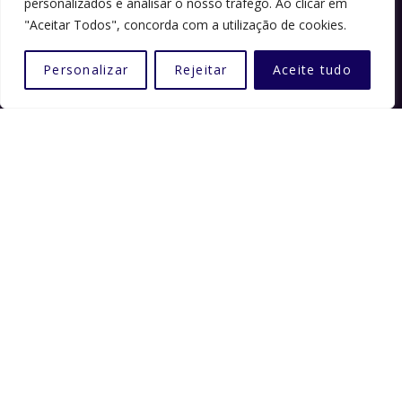
personalizados e analisar o nosso tráfego. Ao clicar em
"Aceitar Todos", concorda com a utilização de cookies.
Política de Privacidade
Política de Cookies
Personalizar
Rejeitar
Aceite tudo
Inscrições
Contactos
CONTADOR DE VISITAS
Total visualizações : 280835