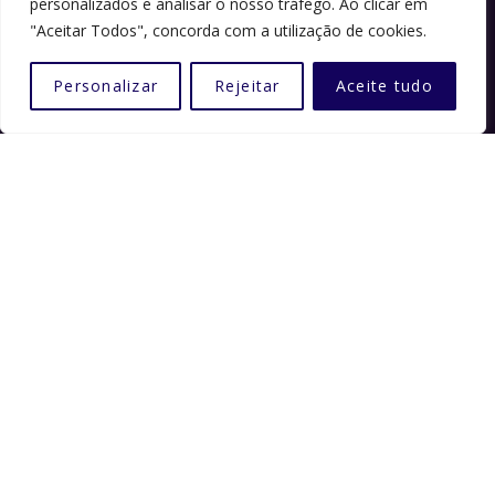
personalizados e analisar o nosso tráfego. Ao clicar em
"Aceitar Todos", concorda com a utilização de cookies.
Política de Privacidade
Política de Cookies
Personalizar
Rejeitar
Aceite tudo
Inscrições
Contactos
CONTADOR DE VISITAS
Total visualizações : 280835