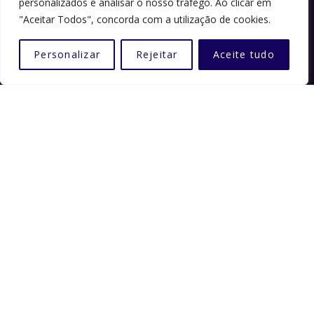
personalizados e analisar o nosso tráfego. Ao clicar em
"Aceitar Todos", concorda com a utilização de cookies.
Política de Privacidade
Política de Cookies
Personalizar
Rejeitar
Aceite tudo
Inscrições
Contactos
CONTADOR DE VISITAS
Total visualizações : 280835