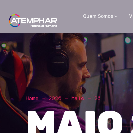
Quem Somos
V
Home
2026
Maio
26
MAIO