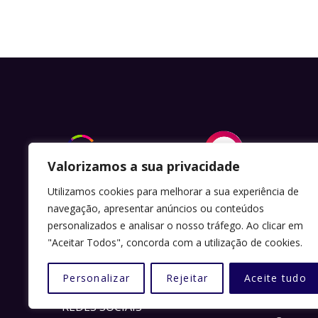
LINKS
Valorizamos a sua privacidade
Utilizamos cookies para melhorar a sua experiência de
Sugestõ
Somos uma Associação Juvenil sem fins
navegação, apresentar anúncios ou conteúdos
lucrativos denominada " Potencial
personalizados e analisar o nosso tráfego. Ao clicar em
Política
"Aceitar Todos", concorda com a utilização de cookies.
Humano " (AJPH ), constituída em Leiria
Política
em 2017.
Personalizar
Rejeitar
Aceite tudo
Inscriçõ
REDES SOCIAIS