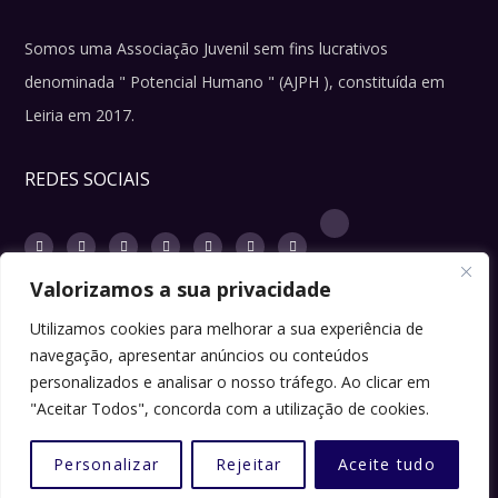
Somos uma Associação Juvenil sem fins lucrativos
denominada " Potencial Humano " (AJPH ), constituída em
Leiria em 2017.
REDES SOCIAIS
Valorizamos a sua privacidade
Utilizamos cookies para melhorar a sua experiência de
navegação, apresentar anúncios ou conteúdos
LINKS ÚTEIS
personalizados e analisar o nosso tráfego. Ao clicar em
"Aceitar Todos", concorda com a utilização de cookies.
Sugestões ou ideias
Personalizar
Rejeitar
Aceite tudo
Política de Privacidade