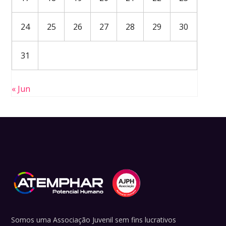
24
25
26
27
28
29
30
31
« Jun
Somos uma Associação Juvenil sem fins lucrativos