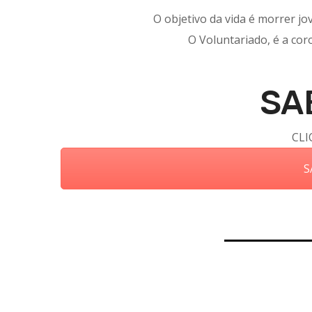
O objetivo da vida é morrer j
O Voluntariado, é a cor
SA
CLI
S