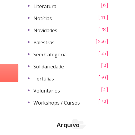
Literatura
6
Notícias
41
Novidades
78
Palestras
256
Sem Categoria
55
Solidariedade
2
Tertúlias
59
Voluntários
4
Workshops / Cursos
72
Arquivo