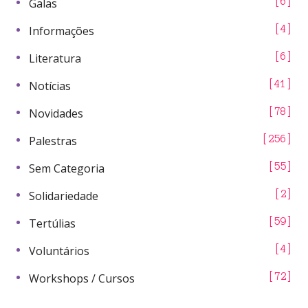
Galas
6
Informações
4
Literatura
6
Notícias
41
Novidades
78
Palestras
256
Sem Categoria
55
Solidariedade
2
Tertúlias
59
Voluntários
4
Workshops / Cursos
72