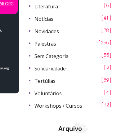
Literatura
6
Notícias
41
Novidades
78
Palestras
256
Sem Categoria
55
Solidariedade
2
Tertúlias
59
Voluntários
4
Workshops / Cursos
72
Arquivo