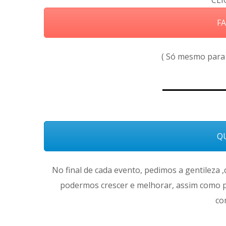
CLI
FA
( Só mesmo para 
QU
No final de cada evento, pedimos a gentileza 
podermos crescer e melhorar, assim como p
co