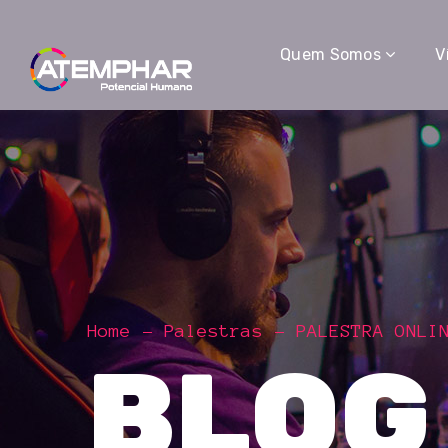
Quem Somos
V
Home
Palestras
PALESTRA ONLI
BLOG