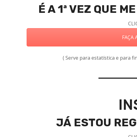
É A 1ª VEZ QUE 
CLI
FAÇA A
( Serve para estatística e para f
IN
JÁ ESTOU RE