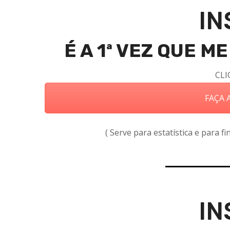
IN
É A 1ª VEZ QUE 
CLI
FAÇA A
( Serve para estatística e para f
IN