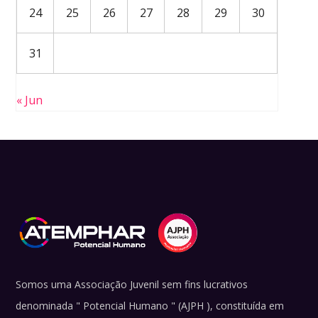
24
25
26
27
28
29
30
31
« Jun
Somos uma Associação Juvenil sem fins lucrativos
denominada " Potencial Humano " (AJPH ), constituída em