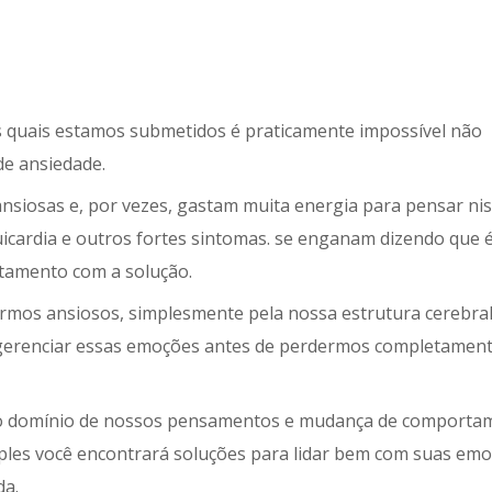
as quais estamos submetidos é praticamente impossível não
e ansiedade.
ansiosas e, por vezes, gastam muita energia para pensar ni
icardia e outros fortes sintomas. se enganam dizendo que 
ntamento com a solução.
rmos ansiosos, simplesmente pela nossa estrutura cerebral
gerenciar essas emoções antes de perdermos completament
ir o domínio de nossos pensamentos e mudança de comporta
imples você encontrará soluções para lidar bem com suas em
da.