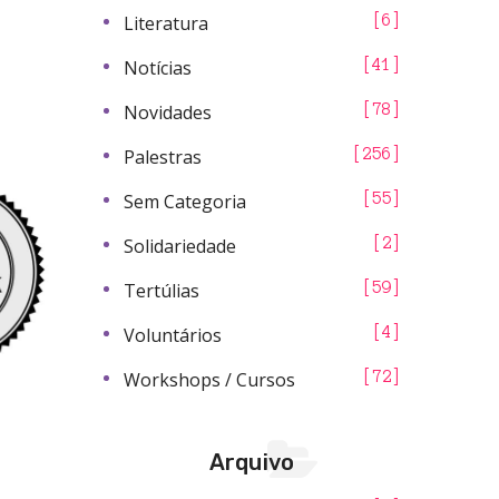
Literatura
6
Notícias
41
Novidades
78
Palestras
256
Sem Categoria
55
Solidariedade
2
Tertúlias
59
Voluntários
4
Workshops / Cursos
72
Arquivo