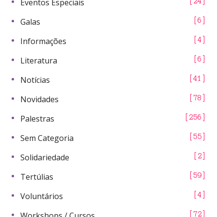
Eventos Especiais
24
Galas
6
Informações
4
Literatura
6
Notícias
41
Novidades
78
Palestras
256
Sem Categoria
55
Solidariedade
2
Tertúlias
59
Voluntários
4
Workshops / Cursos
72