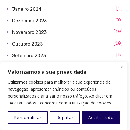
7
Janeiro 2024
20
Dezembro 2023
10
Novembro 2023
10
Outubro 2023
5
Setembro 2023
5
Agosto 2023
Valorizamos a sua privacidade
8
Julho 2023
Utilizamos cookies para melhorar a sua experiência de
navegação, apresentar anúncios ou conteúdos
11
Junho 2023
personalizados e analisar o nosso tráfego. Ao clicar em
7
Maio 2023
"Aceitar Todos", concorda com a utilização de cookies.
7
Abril 2023
Personalizar
Rejeitar
Aceite tudo
6
Março 2023