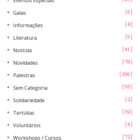
Eventos Especiais
Galas
6
Informações
4
Literatura
6
Notícias
41
Novidades
78
Palestras
256
Sem Categoria
55
Solidariedade
2
Tertúlias
59
Voluntários
4
Workshops / Cursos
72