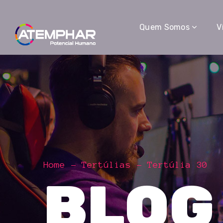
Quem Somos
V
Home
Tertúlias
Tertúlia 30
BLOG