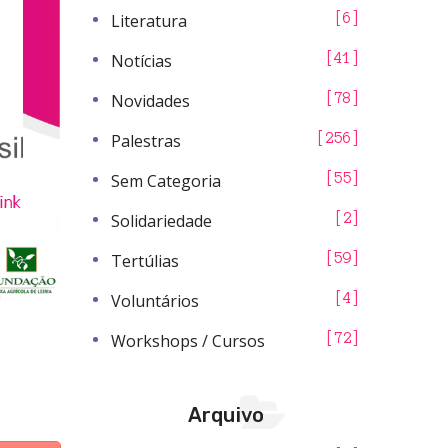
Literatura
6
Notícias
41
Novidades
78
Palestras
256
Sem Categoria
55
Solidariedade
2
Tertúlias
59
Voluntários
4
Workshops / Cursos
72
Arquivo