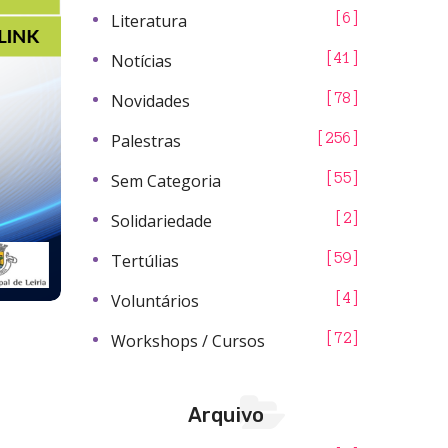
Literatura
6
Notícias
41
Novidades
78
Palestras
256
Sem Categoria
55
Solidariedade
2
Tertúlias
59
Voluntários
4
Workshops / Cursos
72
Arquivo