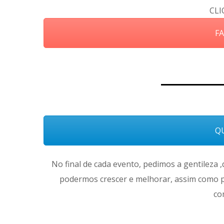
CLI
FA
QU
No final de cada evento, pedimos a gentileza 
podermos crescer e melhorar, assim como p
co