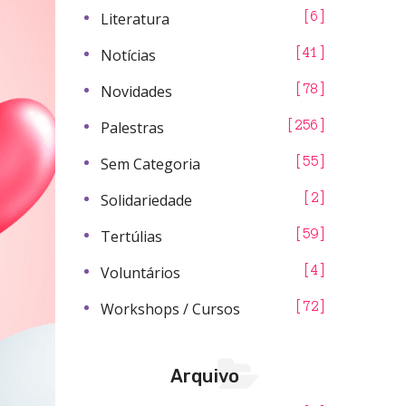
Literatura
6
Notícias
41
Novidades
78
Palestras
256
Sem Categoria
55
Solidariedade
2
Tertúlias
59
Voluntários
4
Workshops / Cursos
72
Arquivo