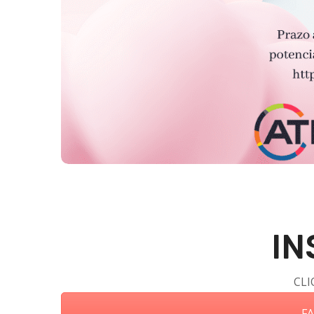
IN
CLI
FA